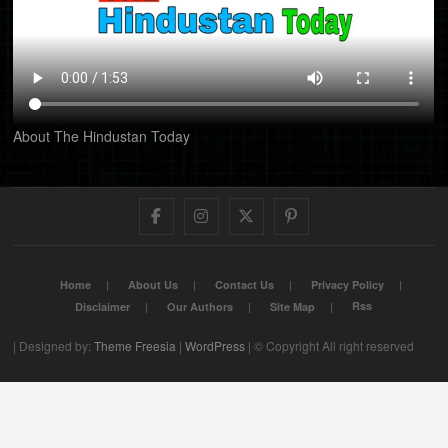
About The Hindustan Today
Facebook
Instagram
Twitter
Pinterest
Home
About Us
Contact Us
Privacy Policy
Rss
Disclaimer
Our Authors
Site Map
| Designed by:
Theme Freesia
|
WordPress
| © Copyright All right reserved