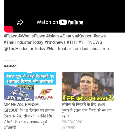
#Fatwa #WhatIsFatwa #Islam #ShariyatKanoon #news
#TheHindustanToday #hindinews #THT #THTNEWS
@TheHindustanToday #Har_khabar_ab_desi_andaj_me
Related
MP NEWS: BANSAL
कोरोना से निपटने के लिए अक्षय
GROUP के 40 ठिकानों पर इनकम
कुमार ने इतना दान किया की सब दंग
टैक्स की रेड, रश्मि संग अरविंद रिंग
रह गए
सेरेमनी के स्टीकर लगाकर पहुंचे
29/03/2020
अधिकारी
In "न्यूज़"