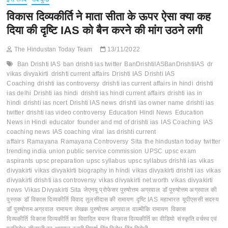
विकास दिव्यकीर्ति ने माता सीता के ऊपर ऐसा क्या कह
दिया की दृष्टि IAS को बैन करने की मांग उठने लगी
The Hindustan Today Team
13/11/2022
Ban Drishti IAS
ban drishti ias twitter
BanDrishtiIASBanDrishtiIAS
dr
vikas divyakirti
drishti current affairs
Drishti IAS
Drishti IAS
Coaching
drishti ias controversy
drishti ias current affairs in hindi
drishti
ias delhi
Drishti ias hindi
drishti ias hindi current affairs
drishti ias in
hindi
drishti ias ncert
Drishti IAS news
drishti ias owner name
drishti ias
twitter
drishti ias video controversy
Education Hindi News
Education
News in Hindi
educator
founder and md of drishti ias
IAS Coaching
IAS
coaching news
IAS coaching viral
ias drishti current
affairs
Ramayana
Ramayana Controversy
Sita
the hindustan today
twitter
trending india
union public service commission
UPSC
upsc exam
aspirants
upsc preparation
upsc syllabus
upsc syllabus drishti ias
vikas
divyakirti
vikas divyakirti biography in hindi
vikas divyakirti drishti ias
vikas
divyakirti drishti ias controversy
vikas divyakirti net worth
vikas divyakirti
news
Vikas Divyakirti Sita
जेएनयू प्रोफेसर पुरुषोत्तम अग्रवाल
डॉ पुरुषोत्तम अग्रवाल की
पुस्तक
डॉ विकास दिव्यकीर्ति विवाद
तुलसीदास की रामायण
दृष्टि IAS
महाभारत
यूपीएससी सदस्य
डॉ पुरुषोत्तम अग्रवाल
रामायण
लेखक पुरुषोत्तम अग्रवाल
वाल्मीकि रामायण
विकास
दिव्यकीर्ति
विकास दिव्यकीर्ति का विवादित बयान
विकास दिव्यकीर्ति का वीडियो
संस्कृति वर्चस्व एवं