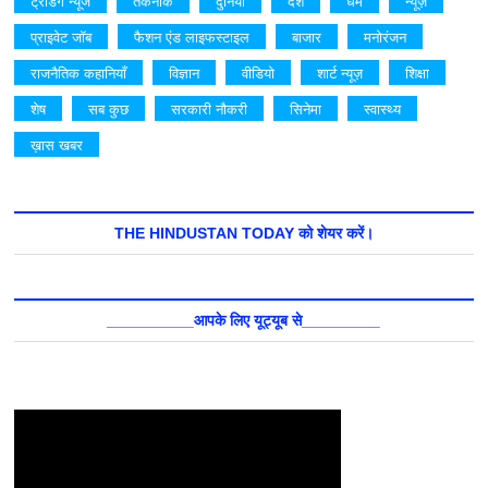
ट्रेंडिंग न्यूज
तकनीक
दुनियां
देश
धर्म
न्यूज़
प्राइवेट जॉब
फैशन एंड लाइफस्टाइल
बाजार
मनोरंजन
राजनैतिक कहानियाँ
विज्ञान
वीडियो
शार्ट न्यूज़
शिक्षा
शेष
सब कुछ
सरकारी नौकरी
सिनेमा
स्वास्थ्य
ख़ास खबर
THE HINDUSTAN TODAY को शेयर करें।
__________आपके लिए यूट्यूब से_________