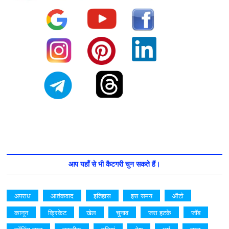
आप यहाँ से भी कैटगरी चुन सकते हैं।
अपराध
आतंकवाद
इतिहास
इस समय
ऑटो
कानून
क्रिकेट
खेल
चुनाव
जरा हटके
जॉब