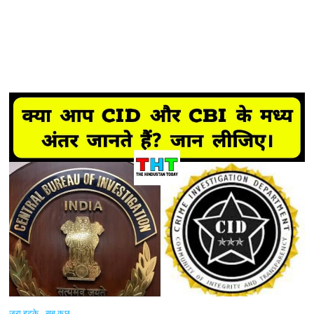
जरा हटके
सब कुछ