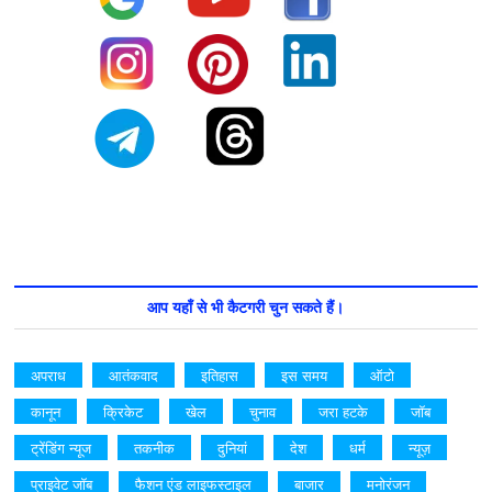
आप यहाँ से भी कैटगरी चुन सकते हैं।
अपराध
आतंकवाद
इतिहास
इस समय
ऑटो
कानून
क्रिकेट
खेल
चुनाव
जरा हटके
जॉब
ट्रेंडिंग न्यूज
तकनीक
दुनियां
देश
धर्म
न्यूज़
प्राइवेट जॉब
फैशन एंड लाइफस्टाइल
बाजार
मनोरंजन