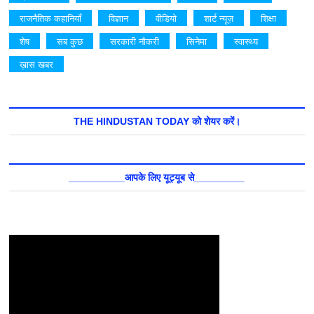
राजनैतिक कहानियाँ
विज्ञान
वीडियो
शार्ट न्यूज़
शिक्षा
शेष
सब कुछ
सरकारी नौकरी
सिनेमा
स्वास्थ्य
ख़ास खबर
THE HINDUSTAN TODAY को शेयर करें।
__________आपके लिए यूट्यूब से_________