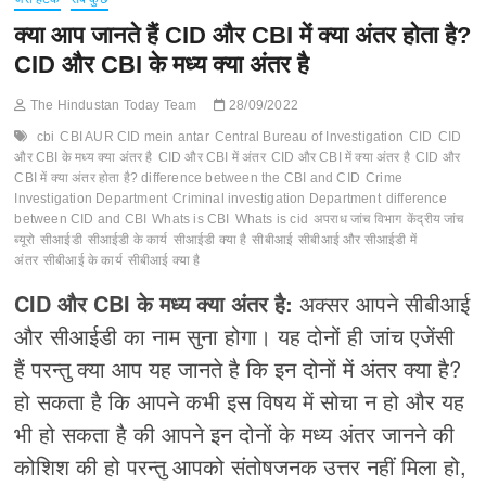
क्या आप जानते हैं CID और CBI में क्या अंतर होता है?
CID और CBI के मध्य क्या अंतर है
The Hindustan Today Team
28/09/2022
cbi
CBI AUR CID mein antar
Central Bureau of Investigation
CID
CID
और CBI के मध्य क्या अंतर है
CID और CBI में अंतर
CID और CBI में क्या अंतर है
CID और
CBI में क्या अंतर होता है? difference between the CBI and CID
Crime
Investigation Department
Criminal investigation Department
difference
between CID and CBI
Whats is CBI
Whats is cid
अपराध जांच विभाग
केंद्रीय जांच
ब्यूरो
सीआईडी
सीआईडी के कार्य
सीआईडी क्या है
सीबीआई
सीबीआई और सीआईडी में
अंतर
सीबीआई के कार्य
सीबीआई क्या है
CID और CBI के मध्य क्या अंतर है:
अक्सर आपने सीबीआई
और सीआईडी का नाम सुना होगा। यह दोनों ही जांच एजेंसी
हैं परन्तु क्या आप यह जानते है कि इन दोनों में अंतर क्या है?
हो सकता है कि आपने कभी इस विषय में सोचा न हो और यह
भी हो सकता है की आपने इन दोनों के मध्य अंतर जानने की
कोशिश की हो परन्तु आपको संतोषजनक उत्तर नहीं मिला हो,