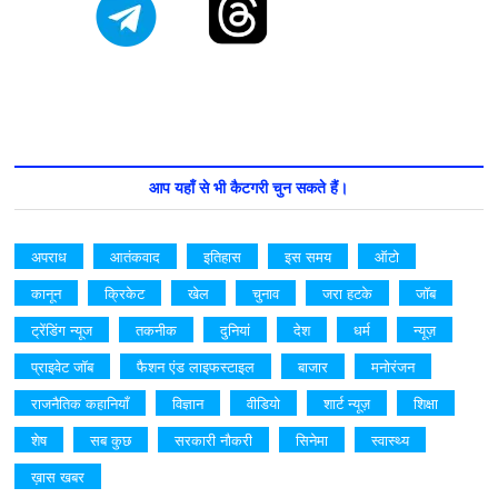
आप यहाँ से भी कैटगरी चुन सकते हैं।
अपराध
आतंकवाद
इतिहास
इस समय
ऑटो
कानून
क्रिकेट
खेल
चुनाव
जरा हटके
जॉब
ट्रेंडिंग न्यूज
तकनीक
दुनियां
देश
धर्म
न्यूज़
प्राइवेट जॉब
फैशन एंड लाइफस्टाइल
बाजार
मनोरंजन
राजनैतिक कहानियाँ
विज्ञान
वीडियो
शार्ट न्यूज़
शिक्षा
शेष
सब कुछ
सरकारी नौकरी
सिनेमा
स्वास्थ्य
ख़ास खबर