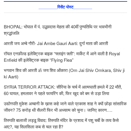
________रिसेंट पोस्ट________
BHOPAL: भोपाल में पं. उद्धवदास मेहता की 40वीं पुण्यतिथि पर भावभीनी
श्रद्धांजलि
आरती जय अम्बे गौरी- Jai Ambe Gauri Aarti: दुर्गा माता की आरती
रॉयल एनफ़ील्ड इलेक्ट्रिक बाइक “फ्लाइंग फ़्ली”: मार्केट में आने वाली है Royal
Enfield की इलेक्ट्रिक बाइक “Flying Flea”
भगवान शिव की आरती ॐ जय शिव ओंकारा (Om Jai Shiv Omkara, Shiv ji
ki Aarti)
SYRIA TERROR ATTACK: सीरिया के चर्च में आत्मघाती हमले में 22 मौतें,
60 घायल, हमलावर ने पहले फायरिंग की, फिर खुद को बम से उड़ा लिया
उद्योगपति मुकेश अम्बानी के ख़ास कहे जाने वाले प्रकाश शाह ने क्यों छोड़ा सांसारिक
जीवन? 75 करोड़ थी सैलरी फिर भी अध्यात्म को चुना। जानिए कारण….
तिरुपति बालाजी लड्डू विवाद: तिरुपति मंदिर के प्रशाद में पशु चर्बी के तत्‍व कैसे
आए?, यह सिलसिला कब से चल रहा है?