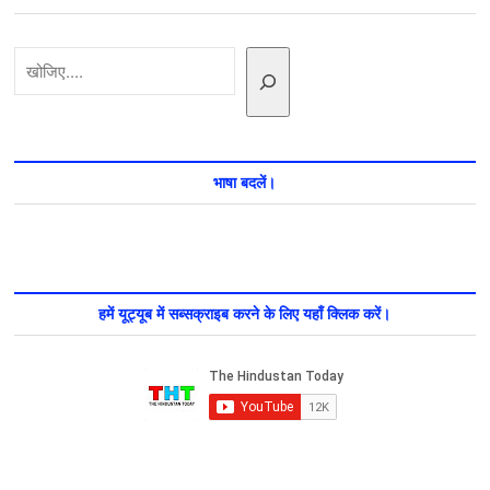
ऐसा
क्या
कह
खोजें
दिया
की
दृष्टि
IAS
को
बैन
करने
भाषा बदलें।
की
मांग
उठने
लगी
हमें यूट्यूब में सब्सक्राइब करने के लिए यहाँ क्लिक करें।