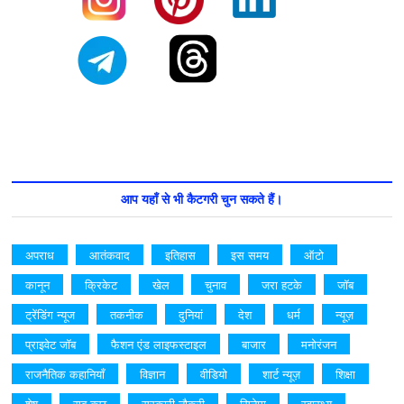
आप यहाँ से भी कैटगरी चुन सकते हैं।
अपराध
आतंकवाद
इतिहास
इस समय
ऑटो
कानून
क्रिकेट
खेल
चुनाव
जरा हटके
जॉब
ट्रेंडिंग न्यूज
तकनीक
दुनियां
देश
धर्म
न्यूज़
प्राइवेट जॉब
फैशन एंड लाइफस्टाइल
बाजार
मनोरंजन
राजनैतिक कहानियाँ
विज्ञान
वीडियो
शार्ट न्यूज़
शिक्षा
शेष
सब कुछ
सरकारी नौकरी
सिनेमा
स्वास्थ्य