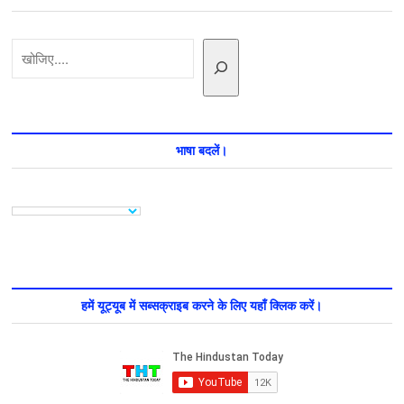
ऐसा
क्या
कह
खोजें
दिया
की
दृष्टि
IAS
को
बैन
करने
भाषा बदलें।
की
मांग
उठने
लगी
हमें यूट्यूब में सब्सक्राइब करने के लिए यहाँ क्लिक करें।