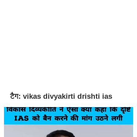
टैग:
vikas divyakirti drishti ias