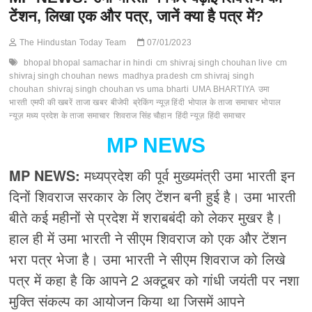
टेंशन, लिखा एक और पत्र, जानें क्या है पत्र में?
The Hindustan Today Team
07/01/2023
bhopal bhopal samachar in hindi
cm shivraj singh chouhan live
cm
shivraj singh chouhan news
madhya pradesh cm shivraj singh
chouhan
shivraj singh chouhan vs uma bharti
UMA BHARTIYA
उमा
भारती
एमपी की खबरें
ताजा खबर
बीजेपी
ब्रेकिंग न्यूज़ हिंदी
भोपाल के ताजा समाचार
भोपाल
न्यूज़
मध्य प्रदेश के ताजा समाचार
शिवराज सिंह चौहान
हिंदी न्यूज़
हिंदी समाचार
MP NEWS
MP NEWS:
मध्यप्रदेश की पूर्व मुख्यमंत्री उमा भारती इन
दिनों शिवराज सरकार के लिए टेंशन बनी हुई है। उमा भारती
बीते कई महीनों से प्रदेश में शराबबंदी को लेकर मुखर है।
हाल ही में उमा भारती ने सीएम शिवराज को एक और टेंशन
भरा पत्र भेजा है। उमा भारती ने सीएम शिवराज को लिखे
पत्र में कहा है कि आपने 2 अक्टूबर को गांधी जयंती पर नशा
मुक्ति संकल्प का आयोजन किया था जिसमें आपने