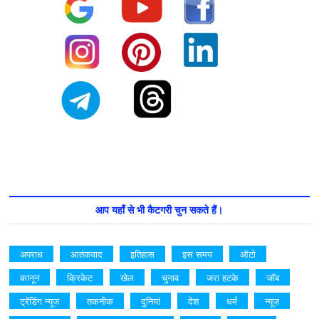
आप यहाँ से भी कैटगरी चुन सकते हैं।
अपराध
आतंकवाद
इतिहास
इस समय
ऑटो
कानून
क्रिकेट
खेल
चुनाव
जरा हटके
जॉब
ट्रेंडिंग न्यूज
तकनीक
दुनियां
देश
धर्म
न्यूज़