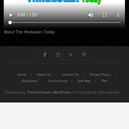
About The Hindustan Today
Facebook
Instagram
Twitter
Pinterest
Home
About Us
Contact Us
Privacy Policy
Rss
Disclaimer
Our Authors
Site Map
| Designed by:
Theme Freesia
|
WordPress
| © Copyright All right reserved