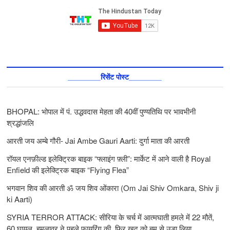
________रिसेंट पोस्ट________
BHOPAL: भोपाल में पं. उद्धवदास मेहता की 40वीं पुण्यतिथि पर भावभीनी
श्रद्धांजलि
आरती जय अम्बे गौरी- Jai Ambe Gauri Aarti: दुर्गा माता की आरती
रॉयल एनफ़ील्ड इलेक्ट्रिक बाइक “फ्लाइंग फ़्ली”: मार्केट में आने वाली है Royal
Enfield की इलेक्ट्रिक बाइक “Flying Flea”
भगवान शिव की आरती ॐ जय शिव ओंकारा (Om Jai Shiv Omkara, Shiv ji
ki Aarti)
SYRIA TERROR ATTACK: सीरिया के चर्च में आत्मघाती हमले में 22 मौतें,
60 घायल, हमलावर ने पहले फायरिंग की, फिर खुद को बम से उड़ा लिया