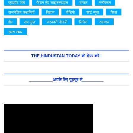
प्राइवेट जॉब
फैशन एंड लाइफस्टाइल
बाजार
मनोरंजन
राजनैतिक कहानियाँ
विज्ञान
वीडियो
शार्ट न्यूज़
शिक्षा
शेष
सब कुछ
सरकारी नौकरी
सिनेमा
स्वास्थ्य
ख़ास खबर
THE HINDUSTAN TODAY को शेयर करें।
__________आपके लिए यूट्यूब से_________