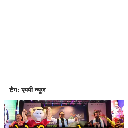
टैग:
एमपी न्यूज