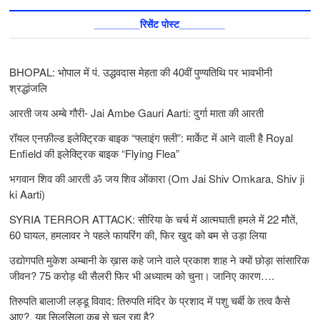
________रिसेंट पोस्ट________
BHOPAL: भोपाल में पं. उद्धवदास मेहता की 40वीं पुण्यतिथि पर भावभीनी
श्रद्धांजलि
आरती जय अम्बे गौरी- Jai Ambe Gauri Aarti: दुर्गा माता की आरती
रॉयल एनफ़ील्ड इलेक्ट्रिक बाइक “फ्लाइंग फ़्ली”: मार्केट में आने वाली है Royal
Enfield की इलेक्ट्रिक बाइक “Flying Flea”
भगवान शिव की आरती ॐ जय शिव ओंकारा (Om Jai Shiv Omkara, Shiv ji
ki Aarti)
SYRIA TERROR ATTACK: सीरिया के चर्च में आत्मघाती हमले में 22 मौतें,
60 घायल, हमलावर ने पहले फायरिंग की, फिर खुद को बम से उड़ा लिया
उद्योगपति मुकेश अम्बानी के ख़ास कहे जाने वाले प्रकाश शाह ने क्यों छोड़ा सांसारिक
जीवन? 75 करोड़ थी सैलरी फिर भी अध्यात्म को चुना। जानिए कारण….
तिरुपति बालाजी लड्डू विवाद: तिरुपति मंदिर के प्रशाद में पशु चर्बी के तत्‍व कैसे
आए?, यह सिलसिला कब से चल रहा है?