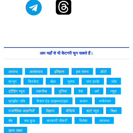
आप यहाँ से भी कैटगरी चुन सकते हैं।
अपराध
आतंकवाद
इतिहास
इस समय
ऑटो
कानून
क्रिकेट
खेल
चुनाव
जरा हटके
जॉब
ट्रेंडिंग न्यूज
तकनीक
दुनियां
देश
धर्म
न्यूज़
प्राइवेट जॉब
फैशन एंड लाइफस्टाइल
बाजार
मनोरंजन
राजनैतिक कहानियाँ
विज्ञान
वीडियो
शार्ट न्यूज़
शिक्षा
शेष
सब कुछ
सरकारी नौकरी
सिनेमा
स्वास्थ्य
ख़ास खबर