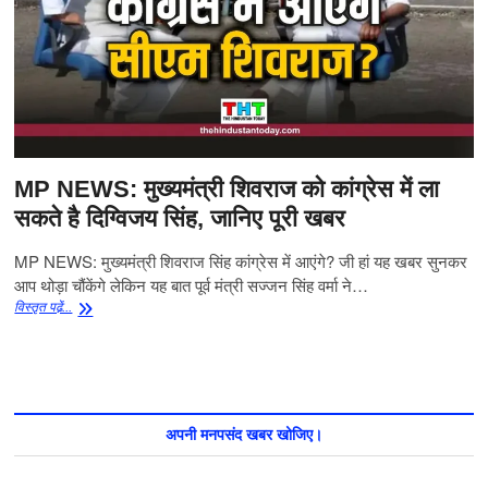
संस्थान(मैनिट)
में
पीएचडी
स्कॉलर्स
आमरण
अनशन
पर
क्यों
बैठ
MP NEWS: मुख्यमंत्री शिवराज को कांग्रेस में ला
गए
हैं?
सकते है दिग्विजय सिंह, जानिए पूरी खबर
MP NEWS: मुख्यमंत्री शिवराज सिंह कांग्रेस में आएंगे? जी हां यह खबर सुनकर
आप थोड़ा चौंकेंगे लेकिन यह बात पूर्व मंत्री सज्जन सिंह वर्मा ने…
MP
विस्‍तृत पढे़ं...
NEWS:
मुख्यमंत्री
शिवराज
को
कांग्रेस
में
अपनी मनपसंद खबर खोजिए।
ला
सकते
है