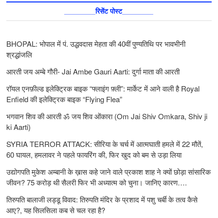
________रिसेंट पोस्ट________
BHOPAL: भोपाल में पं. उद्धवदास मेहता की 40वीं पुण्यतिथि पर भावभीनी
श्रद्धांजलि
आरती जय अम्बे गौरी- Jai Ambe Gauri Aarti: दुर्गा माता की आरती
रॉयल एनफ़ील्ड इलेक्ट्रिक बाइक “फ्लाइंग फ़्ली”: मार्केट में आने वाली है Royal
Enfield की इलेक्ट्रिक बाइक “Flying Flea”
भगवान शिव की आरती ॐ जय शिव ओंकारा (Om Jai Shiv Omkara, Shiv ji
ki Aarti)
SYRIA TERROR ATTACK: सीरिया के चर्च में आत्मघाती हमले में 22 मौतें,
60 घायल, हमलावर ने पहले फायरिंग की, फिर खुद को बम से उड़ा लिया
उद्योगपति मुकेश अम्बानी के ख़ास कहे जाने वाले प्रकाश शाह ने क्यों छोड़ा सांसारिक
जीवन? 75 करोड़ थी सैलरी फिर भी अध्यात्म को चुना। जानिए कारण….
तिरुपति बालाजी लड्डू विवाद: तिरुपति मंदिर के प्रशाद में पशु चर्बी के तत्‍व कैसे
आए?, यह सिलसिला कब से चल रहा है?