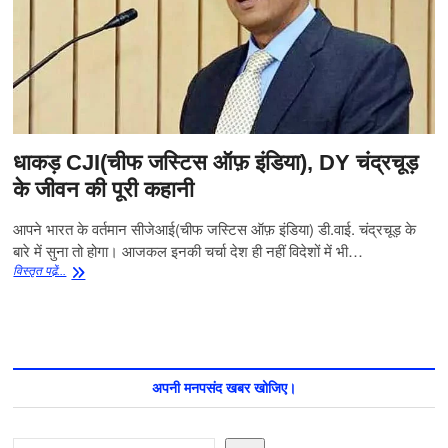
किन
कानूनों
के
तहत
बंद
किया
जाता
है?
धाकड़ CJI(चीफ जस्टिस ऑफ़ इंडिया), DY चंद्रचूड़
आइये
समझते
के जीवन की पूरी कहानी
हैं।
आपने भारत के वर्तमान सीजेआई(चीफ जस्टिस ऑफ़ इंडिया) डी.वाई. चंद्रचूड़ के
बारे में सुना तो होगा। आजकल इनकी चर्चा देश ही नहीं विदेशों में भी…
धाकड़
विस्‍तृत पढे़ं...
CJI(चीफ
जस्टिस
ऑफ़
इंडिया),
DY
चंद्रचूड़
अपनी मनपसंद खबर खोजिए।
के
जीवन
की
खोजें