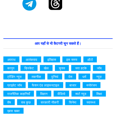
आप यहाँ से भी कैटगरी चुन सकते हैं।
अपराध
आतंकवाद
इतिहास
इस समय
ऑटो
कानून
क्रिकेट
खेल
चुनाव
जरा हटके
जॉब
ट्रेंडिंग न्यूज
तकनीक
दुनियां
देश
धर्म
न्यूज़
प्राइवेट जॉब
फैशन एंड लाइफस्टाइल
बाजार
मनोरंजन
राजनैतिक कहानियाँ
विज्ञान
वीडियो
शार्ट न्यूज़
शिक्षा
शेष
सब कुछ
सरकारी नौकरी
सिनेमा
स्वास्थ्य
ख़ास खबर