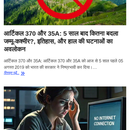
आर्टिकल 370 और 35A: 5 साल बाद कितना बदला
जम्मू-कश्मीर?, इतिहास, और हाल की घटनाओं का
अवलोकन
आर्टिकल 370 और 35A: आर्टिकल 370 और 35A को आज से 5 साल पहले 05
अगस्त 2019 को भारत की सरकार ने निष्प्रभावी कर दिया।…
आर्टिकल
विस्‍तृत पढे़ं...
370
और
35A:
5
साल
बाद
कितना
बदला
जम्मू-
कश्मीर?,