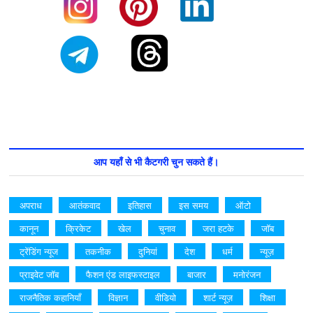
आप यहाँ से भी कैटगरी चुन सकते हैं।
अपराध
आतंकवाद
इतिहास
इस समय
ऑटो
कानून
क्रिकेट
खेल
चुनाव
जरा हटके
जॉब
ट्रेंडिंग न्यूज
तकनीक
दुनियां
देश
धर्म
न्यूज़
प्राइवेट जॉब
फैशन एंड लाइफस्टाइल
बाजार
मनोरंजन
राजनैतिक कहानियाँ
विज्ञान
वीडियो
शार्ट न्यूज़
शिक्षा