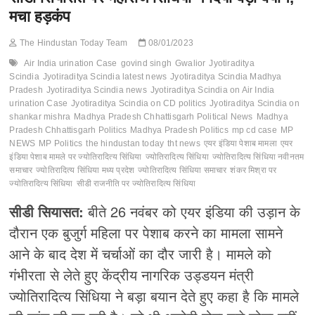
मचा हड़कंप
The Hindustan Today Team
08/01/2023
Air India urination Case
govind singh
Gwalior
Jyotiraditya
Scindia
Jyotiraditya Scindia latest news
Jyotiraditya Scindia Madhya
Pradesh
Jyotiraditya Scindia news
Jyotiraditya Scindia on Air India
urination Case
Jyotiraditya Scindia on CD politics
Jyotiraditya Scindia on
shankar mishra
Madhya Pradesh Chhattisgarh Political News
Madhya
Pradesh Chhattisgarh Politics
Madhya Pradesh Politics
mp cd case
MP
NEWS
MP Politics
the hindustan today
tht news
एयर इंडिया पेशाब मामला
एयर
इंडिया पेशाब मामले पर ज्योतिरादित्य सिंधिया
ज्योतिरादित्य सिंधिया
ज्योतिरादित्य सिंधिया नवीनतम
समाचार
ज्योतिरादित्य सिंधिया मध्य प्रदेश
ज्योतिरादित्य सिंधिया समाचार
शंकर मिश्रा पर
ज्योतिरादित्य सिंधिया
सीडी राजनीति पर ज्योतिरादित्य सिंधिया
सीडी सियासत:
बीते 26 नवंबर को एयर इंडिया की उड़ान के
दौरान एक बुजुर्ग महिला पर पेशाब करने का मामला सामने
आने के बाद देश में चर्चाओं का दौर जारी है। मामले को
गंभीरता से लेते हुए केंद्रीय नागरिक उड्डयन मंत्री
ज्योतिरादित्य सिंधिया ने बड़ा बयान देते हुए कहा है कि मामले