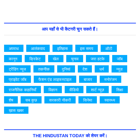
आप यहाँ से भी कैटगरी चुन सकते हैं।
अपराध
आतंकवाद
इतिहास
इस समय
ऑटो
कानून
क्रिकेट
खेल
चुनाव
जरा हटके
जॉब
ट्रेंडिंग न्यूज
तकनीक
दुनियां
देश
धर्म
न्यूज़
प्राइवेट जॉब
फैशन एंड लाइफस्टाइल
बाजार
मनोरंजन
राजनैतिक कहानियाँ
विज्ञान
वीडियो
शार्ट न्यूज़
शिक्षा
शेष
सब कुछ
सरकारी नौकरी
सिनेमा
स्वास्थ्य
ख़ास खबर
THE HINDUSTAN TODAY को शेयर करें।