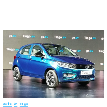
तकनीक
शेष
सब कुछ