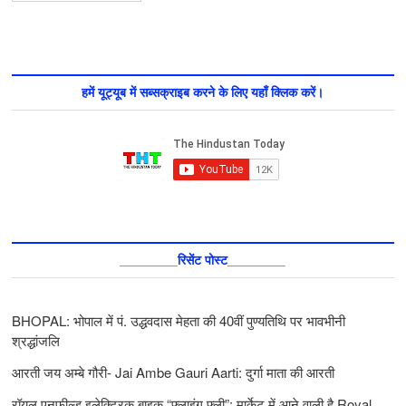
हमें यूट्यूब में सब्सक्राइब करने के लिए यहाँ क्लिक करें।
________रिसेंट पोस्ट________
BHOPAL: भोपाल में पं. उद्धवदास मेहता की 40वीं पुण्यतिथि पर भावभीनी
श्रद्धांजलि
आरती जय अम्बे गौरी- Jai Ambe Gauri Aarti: दुर्गा माता की आरती
रॉयल एनफ़ील्ड इलेक्ट्रिक बाइक “फ्लाइंग फ़्ली”: मार्केट में आने वाली है Royal