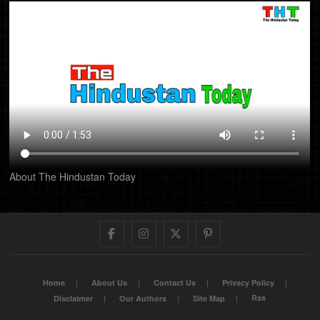
About The Hindustan Today
Facebook
Instagram
Twitter
Pinterest
Home
About Us
Contact Us
Privacy Policy
Rss
Disclaimer
Our Authors
Site Map