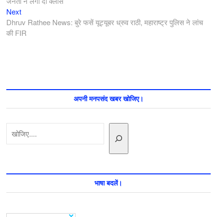
जनता ने लगा दी क्लास
Next
Next
post:
Dhruv Rathee News: बुरे फसें यूट्यूबर ध्रुव राठी, महाराष्ट्र पुलिस ने लांच
की FIR
अपनी मनपसंद खबर खोजिए।
खोजें
भाषा बदलें।