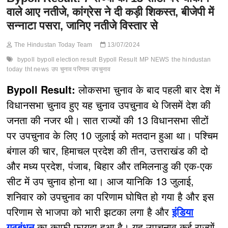
वाले आए नतीजे, कांग्रेस ने दी कड़ी शिकस्त, बीजेपी में
सन्नाटा पसरा, जानिए नतीजे विस्तार से
The Hindustan Today Team
13/07/2024
bypoll
bypoll election result
Bypoll Result
MP NEWS
the hindustan
today
tht news
उप चुनाव परिणाम
उपचुनाव
Bypoll Result:
लोकसभा चुनाव के बाद पहली बार देश में
विधानसभा चुनाव हुए यह चुनाव उपचुनाव थे जिसमें देश की
जनता की नजर थी। सात राज्यों की 13 विधानसभा सीटों
पर उपचुनाव के लिए 10 जुलाई को मतदान हुआ था। पश्चिम
बंगाल की चार, हिमाचल प्रदेश की तीन, उत्तराखंड की दो
और मध्य प्रदेश, पंजाब, बिहार और तमिलनाडु की एक-एक
सीट में उप चुनाव होना था। आज यानिकि 13 जुलाई,
शनिवार को उपचुनाव का परिणाम घोषित हो गया है और इस
परिणाम से भाजपा को भारी झटका लगा है और
इंडिया
गठबंधन
का काफी फ़ायदा हुआ है। यह उपचुनाव कई राज्यों