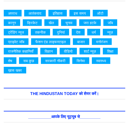
अपराध
आतंकवाद
इतिहास
इस समय
ऑटो
कानून
क्रिकेट
खेल
चुनाव
जरा हटके
जॉब
ट्रेंडिंग न्यूज
तकनीक
दुनियां
देश
धर्म
न्यूज़
प्राइवेट जॉब
फैशन एंड लाइफस्टाइल
बाजार
मनोरंजन
राजनैतिक कहानियाँ
विज्ञान
वीडियो
शार्ट न्यूज़
शिक्षा
शेष
सब कुछ
सरकारी नौकरी
सिनेमा
स्वास्थ्य
ख़ास खबर
THE HINDUSTAN TODAY को शेयर करें।
__________आपके लिए यूट्यूब से_________