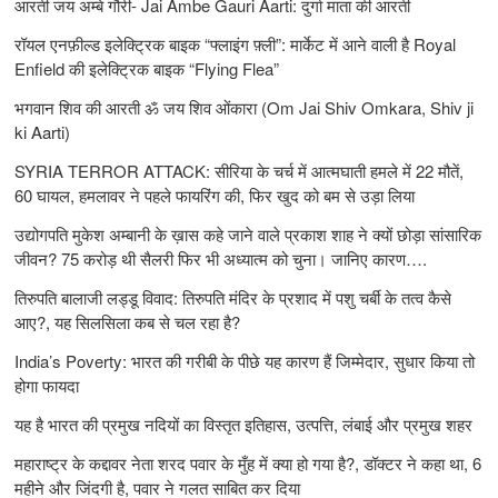
आरती जय अम्बे गौरी- Jai Ambe Gauri Aarti: दुर्गा माता की आरती
रॉयल एनफ़ील्ड इलेक्ट्रिक बाइक “फ्लाइंग फ़्ली”: मार्केट में आने वाली है Royal
Enfield की इलेक्ट्रिक बाइक “Flying Flea”
भगवान शिव की आरती ॐ जय शिव ओंकारा (Om Jai Shiv Omkara, Shiv ji
ki Aarti)
SYRIA TERROR ATTACK: सीरिया के चर्च में आत्मघाती हमले में 22 मौतें,
60 घायल, हमलावर ने पहले फायरिंग की, फिर खुद को बम से उड़ा लिया
उद्योगपति मुकेश अम्बानी के ख़ास कहे जाने वाले प्रकाश शाह ने क्यों छोड़ा सांसारिक
जीवन? 75 करोड़ थी सैलरी फिर भी अध्यात्म को चुना। जानिए कारण….
तिरुपति बालाजी लड्डू विवाद: तिरुपति मंदिर के प्रशाद में पशु चर्बी के तत्‍व कैसे
आए?, यह सिलसिला कब से चल रहा है?
India’s Poverty: भारत की गरीबी के पीछे यह कारण हैं जिम्‍मेदार, सुधार किया तो
होगा फायदा
यह है भारत की प्रमुख नदियों का विस्तृत इतिहास, उत्पत्ति, लंबाई और प्रमुख शहर
महाराष्ट्र के कद्दावर नेता शरद पवार के मुँह में क्या हो गया है?, डॉक्टर ने कहा था, 6
महीने और जिंदगी है, पवार ने गलत साबित कर दिया