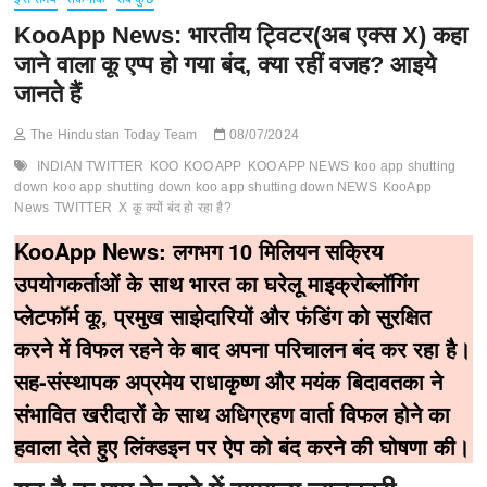
KooApp News: भारतीय ट्विटर(अब एक्स X) कहा
जाने वाला कू एप्प हो गया बंद, क्या रहीं वजह? आइये
जानते हैं
The Hindustan Today Team
08/07/2024
INDIAN TWITTER
KOO
KOO APP
KOO APP NEWS
koo app shutting
down
koo app shutting down koo app shutting down NEWS
KooApp
News
TWITTER
X
कू क्यों बंद हो रहा है?
KooApp News:
लगभग 10 मिलियन सक्रिय
उपयोगकर्ताओं के साथ भारत का घरेलू माइक्रोब्लॉगिंग
प्लेटफॉर्म कू, प्रमुख साझेदारियों और फंडिंग को सुरक्षित
करने में विफल रहने के बाद अपना परिचालन बंद कर रहा है।
सह-संस्थापक अप्रमेय राधाकृष्ण और मयंक बिदावतका ने
संभावित खरीदारों के साथ अधिग्रहण वार्ता विफल होने का
हवाला देते हुए लिंक्डइन पर ऐप को बंद करने की घोषणा की।