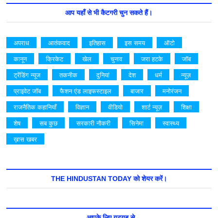
आप यहाँ से भी कैटगरी चुन सकते हैं।
अपराध
आतंकवाद
इतिहास
इस समय
ऑटो
कानून
क्रिकेट
खेल
चुनाव
जरा हटके
जॉब
ट्रेंडिंग न्यूज
तकनीक
दुनियां
देश
धर्म
न्यूज़
प्राइवेट जॉब
फैशन एंड लाइफस्टाइल
बाजार
मनोरंजन
राजनैतिक कहानियाँ
विज्ञान
वीडियो
शार्ट न्यूज़
शिक्षा
शेष
सब कुछ
सरकारी नौकरी
सिनेमा
स्वास्थ्य
ख़ास खबर
THE HINDUSTAN TODAY को शेयर करें।
__________आपके लिए यूट्यूब से_________