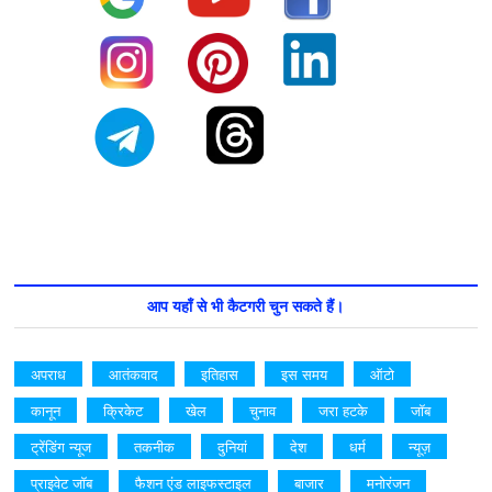
आप यहाँ से भी कैटगरी चुन सकते हैं।
अपराध
आतंकवाद
इतिहास
इस समय
ऑटो
कानून
क्रिकेट
खेल
चुनाव
जरा हटके
जॉब
ट्रेंडिंग न्यूज
तकनीक
दुनियां
देश
धर्म
न्यूज़
प्राइवेट जॉब
फैशन एंड लाइफस्टाइल
बाजार
मनोरंजन