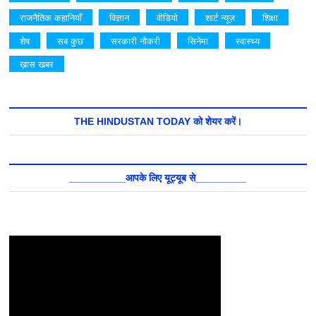
राजनैतिक कहानियाँ
विज्ञान
वीडियो
शार्ट न्यूज़
शिक्षा
शेष
सब कुछ
सरकारी नौकरी
सिनेमा
स्वास्थ्य
ख़ास खबर
THE HINDUSTAN TODAY को शेयर करें।
__________आपके लिए यूट्यूब से_________