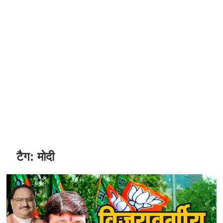
टैग:
मोदी