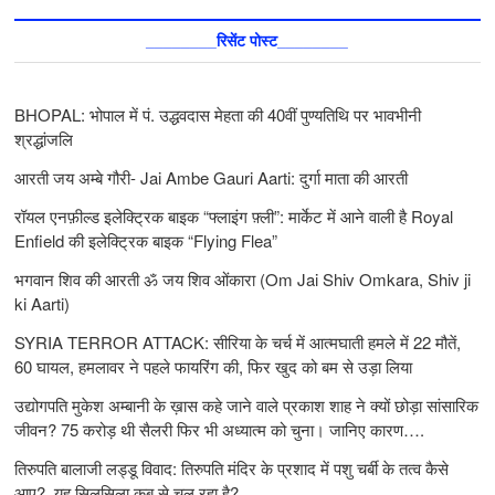
________रिसेंट पोस्ट________
BHOPAL: भोपाल में पं. उद्धवदास मेहता की 40वीं पुण्यतिथि पर भावभीनी
श्रद्धांजलि
आरती जय अम्बे गौरी- Jai Ambe Gauri Aarti: दुर्गा माता की आरती
रॉयल एनफ़ील्ड इलेक्ट्रिक बाइक “फ्लाइंग फ़्ली”: मार्केट में आने वाली है Royal
Enfield की इलेक्ट्रिक बाइक “Flying Flea”
भगवान शिव की आरती ॐ जय शिव ओंकारा (Om Jai Shiv Omkara, Shiv ji
ki Aarti)
SYRIA TERROR ATTACK: सीरिया के चर्च में आत्मघाती हमले में 22 मौतें,
60 घायल, हमलावर ने पहले फायरिंग की, फिर खुद को बम से उड़ा लिया
उद्योगपति मुकेश अम्बानी के ख़ास कहे जाने वाले प्रकाश शाह ने क्यों छोड़ा सांसारिक
जीवन? 75 करोड़ थी सैलरी फिर भी अध्यात्म को चुना। जानिए कारण….
तिरुपति बालाजी लड्डू विवाद: तिरुपति मंदिर के प्रशाद में पशु चर्बी के तत्‍व कैसे
आए?, यह सिलसिला कब से चल रहा है?