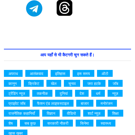
आप यहाँ से भी कैटगरी चुन सकते हैं।
अपराध
आतंकवाद
इतिहास
इस समय
ऑटो
कानून
क्रिकेट
खेल
चुनाव
जरा हटके
जॉब
ट्रेंडिंग न्यूज
तकनीक
दुनियां
देश
धर्म
न्यूज़
प्राइवेट जॉब
फैशन एंड लाइफस्टाइल
बाजार
मनोरंजन
राजनैतिक कहानियाँ
विज्ञान
वीडियो
शार्ट न्यूज़
शिक्षा
शेष
सब कुछ
सरकारी नौकरी
सिनेमा
स्वास्थ्य
ख़ास खबर