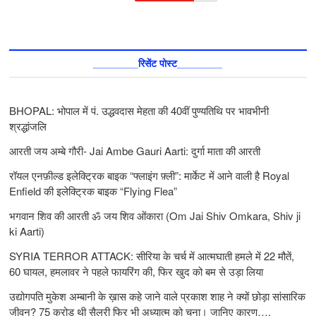
________रिसेंट पोस्ट________
BHOPAL: भोपाल में पं. उद्धवदास मेहता की 40वीं पुण्यतिथि पर भावभीनी
श्रद्धांजलि
आरती जय अम्बे गौरी- Jai Ambe Gauri Aarti: दुर्गा माता की आरती
रॉयल एनफ़ील्ड इलेक्ट्रिक बाइक “फ्लाइंग फ़्ली”: मार्केट में आने वाली है Royal
Enfield की इलेक्ट्रिक बाइक “Flying Flea”
भगवान शिव की आरती ॐ जय शिव ओंकारा (Om Jai Shiv Omkara, Shiv ji
ki Aarti)
SYRIA TERROR ATTACK: सीरिया के चर्च में आत्मघाती हमले में 22 मौतें,
60 घायल, हमलावर ने पहले फायरिंग की, फिर खुद को बम से उड़ा लिया
उद्योगपति मुकेश अम्बानी के ख़ास कहे जाने वाले प्रकाश शाह ने क्यों छोड़ा सांसारिक
जीवन? 75 करोड़ थी सैलरी फिर भी अध्यात्म को चुना। जानिए कारण….