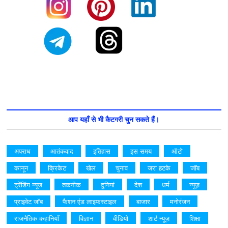
आप यहाँ से भी कैटगरी चुन सकते हैं।
अपराध
आतंकवाद
इतिहास
इस समय
ऑटो
कानून
क्रिकेट
खेल
चुनाव
जरा हटके
जॉब
ट्रेंडिंग न्यूज
तकनीक
दुनियां
देश
धर्म
न्यूज़
प्राइवेट जॉब
फैशन एंड लाइफस्टाइल
बाजार
मनोरंजन
राजनैतिक कहानियाँ
विज्ञान
वीडियो
शार्ट न्यूज़
शिक्षा