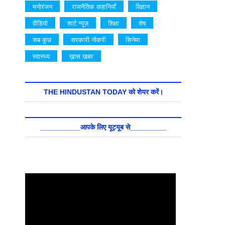
मनोरंजन
राजनैतिक कहानियाँ
विज्ञान
वीडियो
शार्ट न्यूज़
शिक्षा
शेष
सब कुछ
सरकारी नौकरी
सिनेमा
स्वास्थ्य
ख़ास खबर
THE HINDUSTAN TODAY को शेयर करें।
__________आपके लिए यूट्यूब से_________