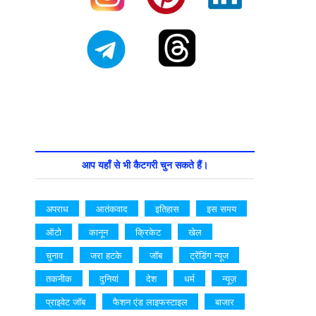
आप यहाँ से भी कैटगरी चुन सकते हैं।
अपराध
आतंकवाद
इतिहास
इस समय
ऑटो
कानून
क्रिकेट
खेल
चुनाव
जरा हटके
जॉब
ट्रेंडिंग न्यूज
तकनीक
दुनियां
देश
धर्म
न्यूज़
प्राइवेट जॉब
फैशन एंड लाइफस्टाइल
बाजार