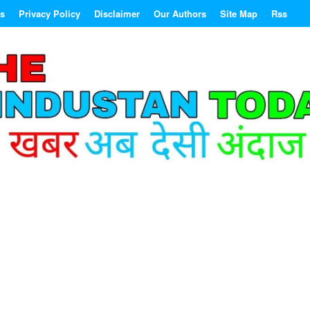
Us
Privacy Policy
Disclaimer
Our Authors
Site Map
Rss