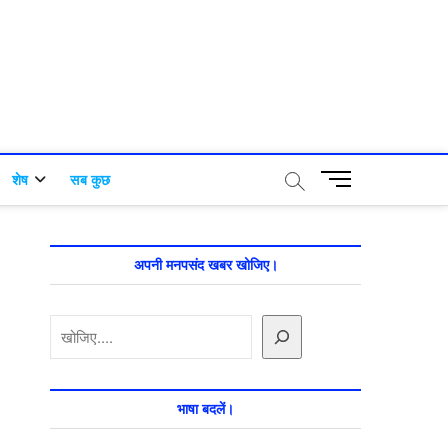
M
शेष
सब कुछ
e
n
u
B
अपनी मनपसंद खबर खोजिए।
u
t
खोजें
t
o
n
भाषा बदलें।