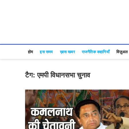
होम
इस समय
ख़ास खबर
राजनैतिक कहानियाँ
विज़ुअल स
टैग:
एमपी विधानसभा चुनाव