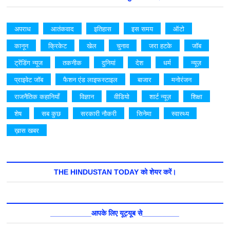
अपराध
आतंकवाद
इतिहास
इस समय
ऑटो
कानून
क्रिकेट
खेल
चुनाव
जरा हटके
जॉब
ट्रेंडिंग न्यूज
तकनीक
दुनियां
देश
धर्म
न्यूज़
प्राइवेट जॉब
फैशन एंड लाइफस्टाइल
बाजार
मनोरंजन
राजनैतिक कहानियाँ
विज्ञान
वीडियो
शार्ट न्यूज़
शिक्षा
शेष
सब कुछ
सरकारी नौकरी
सिनेमा
स्वास्थ्य
ख़ास खबर
THE HINDUSTAN TODAY को शेयर करें।
__________आपके लिए यूट्यूब से_________