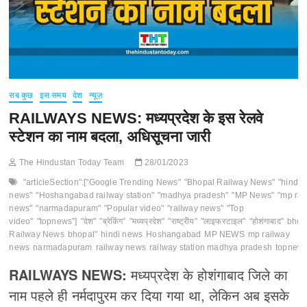
सब कुछ
इस समय
देश
न्यूज़
RAILWAYS NEWS: मध्यप्रदेश के इस रेलवे
स्टेशन का नाम बदला, अधिसूचना जारी
The Hindustan Today Team
28/01/2023
"articleSection":["Google Trending News"
"Bhopal Railway News"
"hindi
news"
"Hoshangabad railway station"
"madhya pradesh"
"MP News"
"mp rai
news"
"narmadapuram"
"Popular video"
"railway news"
"Top
video"
"topnews"]
"देश"
"ब्रेकिंग"
"मध्यप्रदेश"
"राष्ट्रीय"
"लाइफस्टाइल"
"होशंगाबाद"
bhop
Railway News
bhopal"
hindi news
Hoshangabad
MP NEWS
mp railway
news
narmadapuram
railway news
railway station madhya pradesh
topnew
RAILWAYS NEWS:
मध्यप्रदेश के होशंगाबाद जिले का
नाम पहले ही नर्मदापुरम कर दिया गया था, लेकिन अब इसके