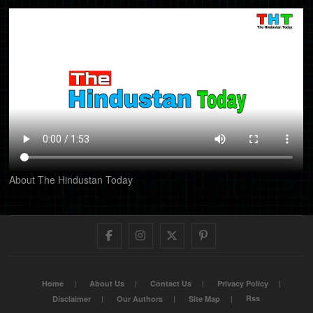
About The Hindustan Today
Facebook
Instagram
Twitter
Pinterest
Home
About Us
Contact Us
Privacy Policy
Rss
Disclaimer
Our Authors
Site Map