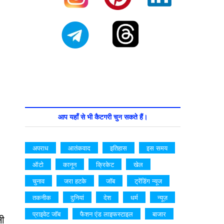
आप यहाँ से भी कैटगरी चुन सकते हैं।
अपराध
आतंकवाद
इतिहास
इस समय
ऑटो
कानून
क्रिकेट
खेल
चुनाव
जरा हटके
जॉब
ट्रेंडिंग न्यूज
तकनीक
दुनियां
देश
धर्म
न्यूज़
प्राइवेट जॉब
फैशन एंड लाइफस्टाइल
बाजार
नी