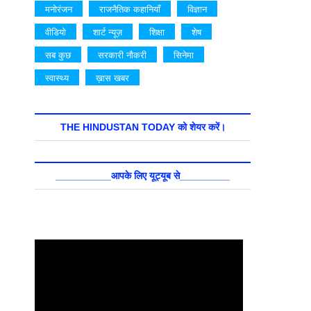
मनोरंजन
राजनैतिक कहानियाँ
विज्ञान
वीडियो
शार्ट न्यूज़
शिक्षा
शेष
सब कुछ
सरकारी नौकरी
सिनेमा
स्वास्थ्य
ख़ास खबर
THE HINDUSTAN TODAY को शेयर करें।
__________आपके लिए यूट्यूब से_________