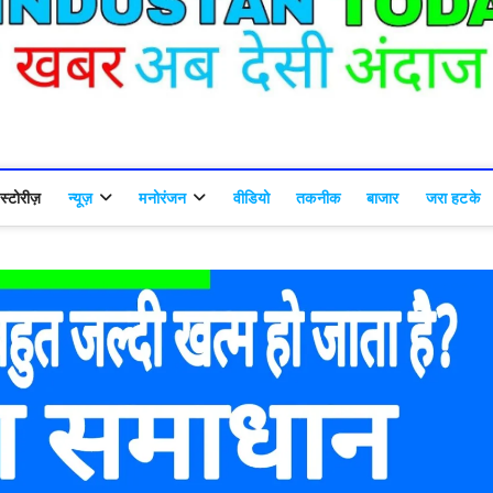
्टोरीज़
न्यूज़
मनोरंजन
वीडियो
तकनीक
बाजार
जरा हटके