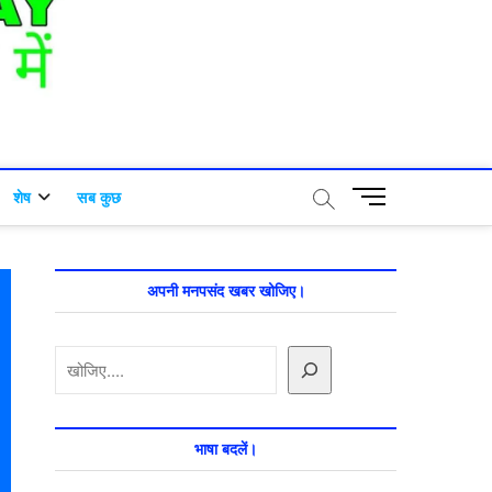
M
शेष
सब कुछ
e
n
u
B
अपनी मनपसंद खबर खोजिए।
u
t
खोजें
t
o
n
भाषा बदलें।