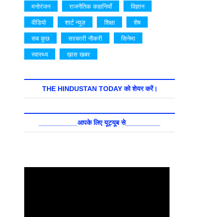
मनोरंजन
राजनैतिक कहानियाँ
विज्ञान
वीडियो
शार्ट न्यूज़
शिक्षा
शेष
सब कुछ
सरकारी नौकरी
सिनेमा
स्वास्थ्य
ख़ास खबर
THE HINDUSTAN TODAY को शेयर करें।
__________आपके लिए यूट्यूब से_________