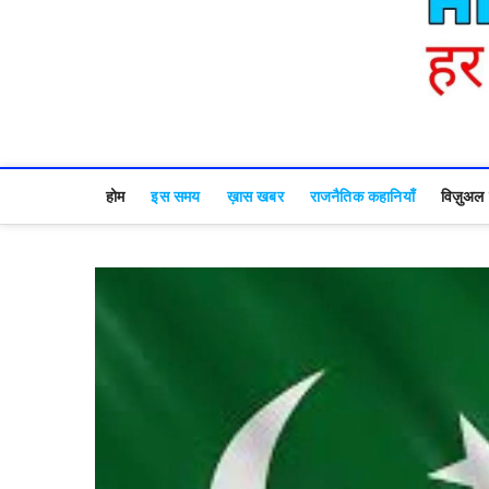
होम
इस समय
ख़ास खबर
राजनैतिक कहानियाँ
विज़ुअल स