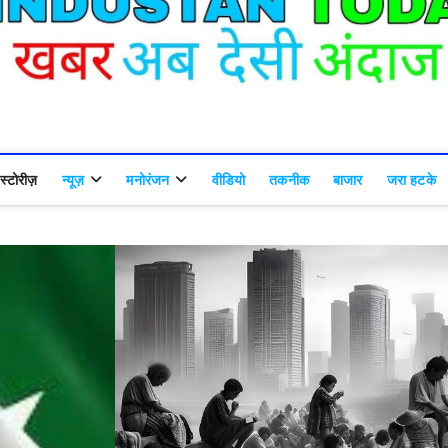
्टोरीज़
न्यूज़
मनोरंजन
वीडियो
तकनीक
बाजार
जरा हटके