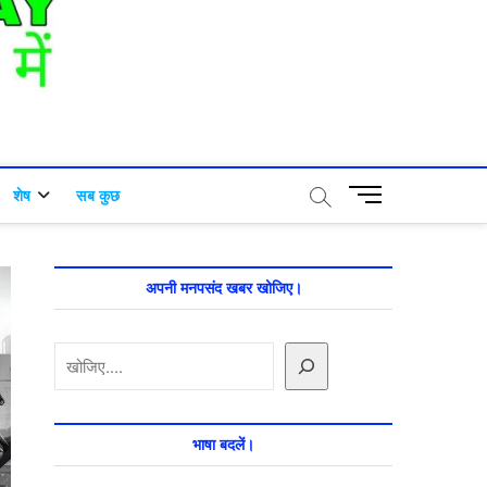
M
शेष
सब कुछ
e
n
u
B
अपनी मनपसंद खबर खोजिए।
u
t
खोजें
t
o
n
भाषा बदलें।