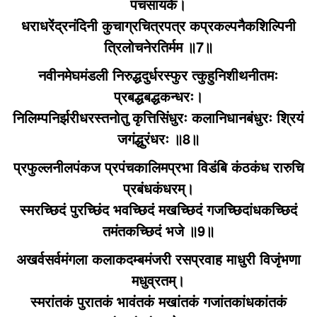
पंचसायके।
धराधरेंद्रनंदिनी कुचाग्रचित्रपत्र कप्रकल्पनैकशिल्पिनी
त्रिलोचनेरतिर्मम ॥7॥
नवीनमेघमंडली निरुद्धदुर्धरस्फुर त्कुहुनिशीथनीतमः
प्रबद्धबद्धकन्धरः।
निलिम्पनिर्झरीधरस्तनोतु कृत्तिसिंधुरः कलानिधानबंधुरः श्रियं
जगंद्धुरंधरः ॥8॥
प्रफुल्लनीलपंकज प्रपंचकालिमप्रभा विडंबि कंठकंध रारुचि
प्रबंधकंधरम्‌।
स्मरच्छिदं पुरच्छिंद भवच्छिदं मखच्छिदं गजच्छिदांधकच्छिदं
तमंतकच्छिदं भजे ॥9॥
अखर्वसर्वमंगला कलाकदम्बमंजरी रसप्रवाह माधुरी विजृंभणा
मधुव्रतम्‌।
स्मरांतकं पुरातकं भावंतकं मखांतकं गजांतकांधकांतकं