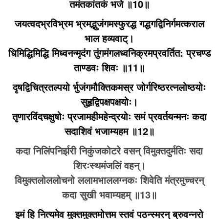
तमंतकांतकं भजे ॥10॥
जयत्वदभ्रविभ्रम भ्रमद्भुजंगमस्फुरद्ध गद्धगद्विनिर्गमत्कराल
भाल हव्यवाट्।
धिमिद्धिमिद्धि मिध्वनन्मृदंग तुंगमंगलध्वनिक्रमप्रवर्तित: प्रचण्ड
ताण्डवः शिवः ॥11॥
दृषद्विचित्रतल्पयो र्भुजंगमौक्तिकमस्र जोर्गरिष्ठरत्नलोष्ठयोः
सुहृद्विपक्षपक्षयोः।
तृणारविंदचक्षुषोः प्रजामहीमहेन्द्रयोः समं प्रवर्तयन्मनः कदा
सदाशिवं भजाम्यहम ॥12॥
कदा निलिंपनिर्झरी निकुंजकोटरे वसन्‌ विमुक्तदुर्मतिः सदा
शिरःस्थमंजलिं वहन्‌।
विमुक्तलोललोचनो ललामभाललग्नकः शिवेति मंत्रमुच्चरन्‌
कदा सुखी भवाम्यहम्‌ ॥13॥
इमं हि नित्यमेव मुक्तमुक्तमोत्तम स्तवं पठन्स्मरन्‌ ब्रुवन्नरो