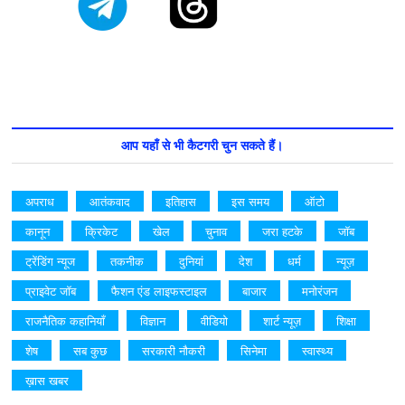
आप यहाँ से भी कैटगरी चुन सकते हैं।
अपराध
आतंकवाद
इतिहास
इस समय
ऑटो
कानून
क्रिकेट
खेल
चुनाव
जरा हटके
जॉब
ट्रेंडिंग न्यूज
तकनीक
दुनियां
देश
धर्म
न्यूज़
प्राइवेट जॉब
फैशन एंड लाइफस्टाइल
बाजार
मनोरंजन
राजनैतिक कहानियाँ
विज्ञान
वीडियो
शार्ट न्यूज़
शिक्षा
शेष
सब कुछ
सरकारी नौकरी
सिनेमा
स्वास्थ्य
ख़ास खबर