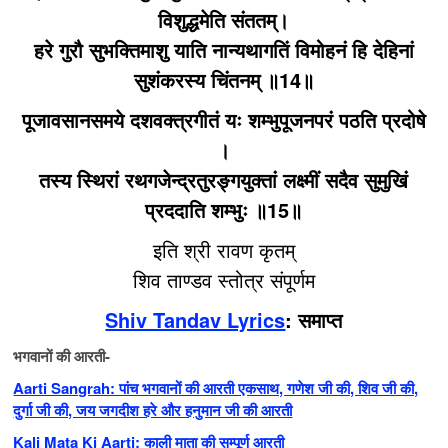
विशुद्धमेति संततम्‌।
हरे गुरौ सुभक्तिमाशु याति नान्यथागतिं विमोहनं हि देहिनां
सुशंकरस्य चिंतनम् ॥14॥
पूजावसानसमये दशवक्त्रगीतं यः शम्भुपूजनपरं पठति प्रदोषे
।
तस्य स्थिरां रथगजेन्द्रतुरङ्गयुक्तां लक्ष्मीं सदैव सुमुखिं
प्रददाति शम्भुः ॥15॥
इति श्री रावण कृतम्
शिव ताण्डव स्तोत्र संपूर्णम
Shiv Tandav Lyrics
: समाप्त
भगवानों की आरती-
Aarti Sangrah: पांच भगवानों की आरती एकसाथ, गणेश जी की, शिव जी की,
दुर्गा जी की, जय जगदीश हरे और हनुमान जी की आरती
Kali Mata Ki Aarti: काली माता की सम्पूर्ण आरती