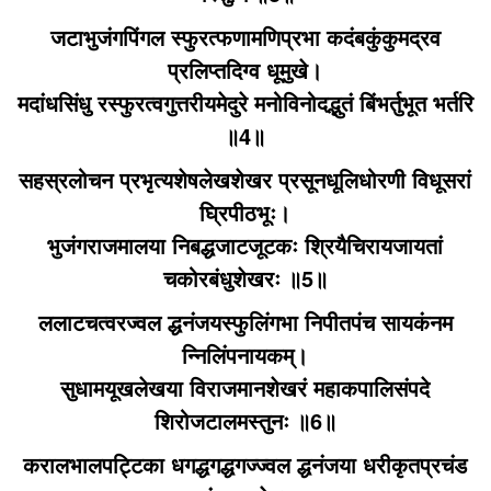
जटाभुजंगपिंगल स्फुरत्फणामणिप्रभा कदंबकुंकुमद्रव
प्रलिप्तदिग्व धूमुखे।
मदांधसिंधु रस्फुरत्वगुत्तरीयमेदुरे मनोविनोदद्भुतं बिंभर्तुभूत भर्तरि
॥4॥
सहस्रलोचन प्रभृत्यशेषलेखशेखर प्रसूनधूलिधोरणी विधूसरां
घ्रिपीठभूः।
भुजंगराजमालया निबद्धजाटजूटकः श्रियैचिरायजायतां
चकोरबंधुशेखरः ॥5॥
ललाटचत्वरज्वल द्धनंजयस्फुलिंगभा निपीतपंच सायकंनम
न्निलिंपनायकम्‌।
सुधामयूखलेखया विराजमानशेखरं महाकपालिसंपदे
शिरोजटालमस्तुनः ॥6॥
करालभालपट्टिका धगद्धगद्धगज्ज्वल द्धनंजया धरीकृतप्रचंड