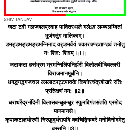
SHIV TANDAV
जटा टवी गलज्जलप्रवाह पावितस्थले गलेऽव लम्ब्यलम्बितां
भुजंगतुंग मालिकाम्‌।
डमड्डमड्डमड्डमन्निनाद वड्डमर्वयं चकारचण्डताण्डवं तनोतु
नः शिव: शिवम्‌ ॥1॥
जटाकटा हसंभ्रम भ्रमन्निलिंपनिर्झरी विलोलवीचिवल्लरी
विराजमानमूर्धनि।
धगद्धगद्धगज्ज्वल ल्ललाटपट्टपावके किशोरचंद्रशेखरे रतिः
प्रतिक्षणं मम: ॥2॥
धराधरेंद्रनंदिनी विलासबन्धुबन्धुर स्फुरद्दिगंतसंतति प्रमोद
मानमानसे।
कृपाकटाक्षधोरणी निरुद्धदुर्धरापदि क्वचिद्विगम्बरे मनोविनोदमेतु
वस्तुनि ॥3॥