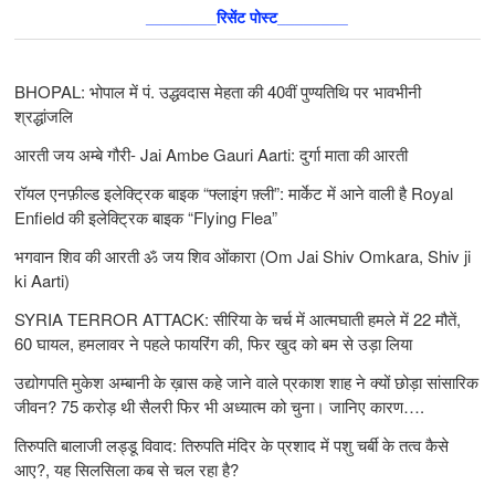
________रिसेंट पोस्ट________
BHOPAL: भोपाल में पं. उद्धवदास मेहता की 40वीं पुण्यतिथि पर भावभीनी
श्रद्धांजलि
आरती जय अम्बे गौरी- Jai Ambe Gauri Aarti: दुर्गा माता की आरती
रॉयल एनफ़ील्ड इलेक्ट्रिक बाइक “फ्लाइंग फ़्ली”: मार्केट में आने वाली है Royal
Enfield की इलेक्ट्रिक बाइक “Flying Flea”
भगवान शिव की आरती ॐ जय शिव ओंकारा (Om Jai Shiv Omkara, Shiv ji
ki Aarti)
SYRIA TERROR ATTACK: सीरिया के चर्च में आत्मघाती हमले में 22 मौतें,
60 घायल, हमलावर ने पहले फायरिंग की, फिर खुद को बम से उड़ा लिया
उद्योगपति मुकेश अम्बानी के ख़ास कहे जाने वाले प्रकाश शाह ने क्यों छोड़ा सांसारिक
जीवन? 75 करोड़ थी सैलरी फिर भी अध्यात्म को चुना। जानिए कारण….
तिरुपति बालाजी लड्डू विवाद: तिरुपति मंदिर के प्रशाद में पशु चर्बी के तत्‍व कैसे
आए?, यह सिलसिला कब से चल रहा है?