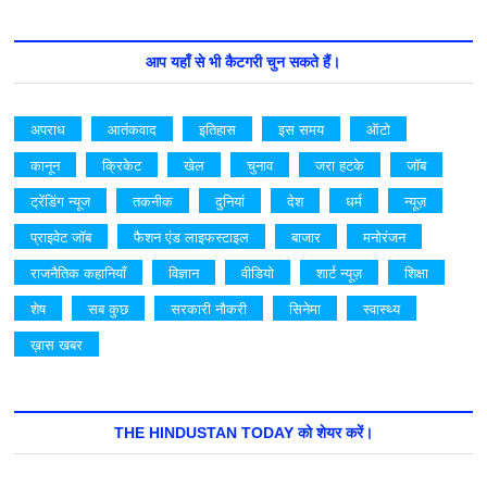
आप यहाँ से भी कैटगरी चुन सकते हैं।
अपराध
आतंकवाद
इतिहास
इस समय
ऑटो
कानून
क्रिकेट
खेल
चुनाव
जरा हटके
जॉब
ट्रेंडिंग न्यूज
तकनीक
दुनियां
देश
धर्म
न्यूज़
प्राइवेट जॉब
फैशन एंड लाइफस्टाइल
बाजार
मनोरंजन
राजनैतिक कहानियाँ
विज्ञान
वीडियो
शार्ट न्यूज़
शिक्षा
शेष
सब कुछ
सरकारी नौकरी
सिनेमा
स्वास्थ्य
ख़ास खबर
THE HINDUSTAN TODAY को शेयर करें।