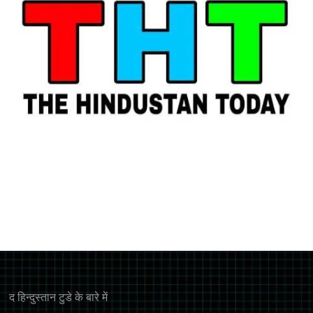
द हिन्‍दुस्‍तान टुडे के बारे में