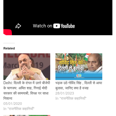
Related
Delhi: दिल्ली के दंगल में उतरे बीजेपी
भड़क उठे गोविंद सिंह , दिल्ली से आया
के चाणक्य: अमित शाह, गिनाई मोदी
बुलावा, जानिए क्या है वजह
सरकार की कामयाबी, विपक्ष पर साधा
28/01/2023
निशाना
In "राजनैतिक कहानियाँ"
05/01/2020
In "राजनैतिक कहानियाँ"