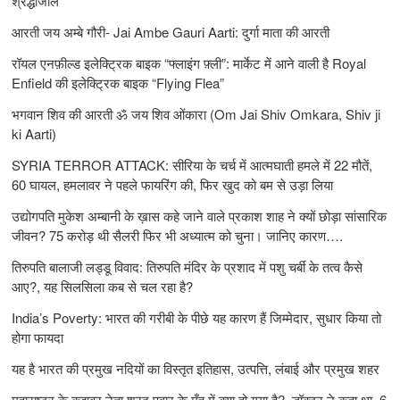
श्रद्धांजलि
आरती जय अम्बे गौरी- Jai Ambe Gauri Aarti: दुर्गा माता की आरती
रॉयल एनफ़ील्ड इलेक्ट्रिक बाइक “फ्लाइंग फ़्ली”: मार्केट में आने वाली है Royal
Enfield की इलेक्ट्रिक बाइक “Flying Flea”
भगवान शिव की आरती ॐ जय शिव ओंकारा (Om Jai Shiv Omkara, Shiv ji
ki Aarti)
SYRIA TERROR ATTACK: सीरिया के चर्च में आत्मघाती हमले में 22 मौतें,
60 घायल, हमलावर ने पहले फायरिंग की, फिर खुद को बम से उड़ा लिया
उद्योगपति मुकेश अम्बानी के ख़ास कहे जाने वाले प्रकाश शाह ने क्यों छोड़ा सांसारिक
जीवन? 75 करोड़ थी सैलरी फिर भी अध्यात्म को चुना। जानिए कारण….
तिरुपति बालाजी लड्डू विवाद: तिरुपति मंदिर के प्रशाद में पशु चर्बी के तत्‍व कैसे
आए?, यह सिलसिला कब से चल रहा है?
India’s Poverty: भारत की गरीबी के पीछे यह कारण हैं जिम्‍मेदार, सुधार किया तो
होगा फायदा
यह है भारत की प्रमुख नदियों का विस्तृत इतिहास, उत्पत्ति, लंबाई और प्रमुख शहर
महाराष्ट्र के कद्दावर नेता शरद पवार के मुँह में क्या हो गया है?, डॉक्टर ने कहा था, 6