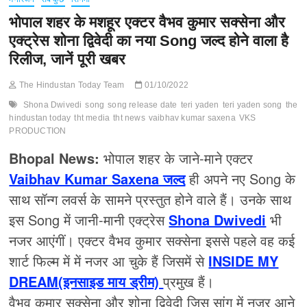
भोपाल शहर के मशहूर एक्टर वैभव कुमार सक्सेना और
एक्ट्रेस शोना द्विवेदी का नया Song जल्द होने वाला है
रिलीज, जानें पूरी खबर
The Hindustan Today Team
01/10/2022
Shona Dwivedi
song
song release date
teri yaden
teri yaden song
the
hindustan today
tht media
tht news
vaibhav kumar saxena
VKS
PRODUCTION
Bhopal News:
भोपाल शहर के जाने-माने एक्टर
Vaibhav Kumar Saxena जल्द
ही अपने नए Song के
साथ सॉन्ग लवर्स के सामने प्रस्तुत होने वाले हैं। उनके साथ
इस Song में जानी-मानी एक्ट्रेस
Shona Dwivedi
भी
नजर आएंगीं। एक्टर वैभव कुमार सक्सेना इससे पहले वह कई
शार्ट फिल्म में में नजर आ चुके हैं जिसमें से
INSIDE MY
DREAM(इनसाइड माय ड्रीम)
प्रमुख हैं।
वैभव कुमार सक्सेना और शोना द्विवेदी जिस सांग में नजर आने