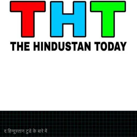
द हिन्‍दुस्‍तान टुडे के बारे में