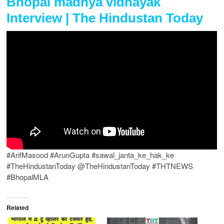
Bhopal madhya vidhayak
Interview | The Hindustan Today
#ArifMasood #ArunGupta #sawal_janta_ke_hak_ke
#TheHindustanToday @TheHindustanToday #THTNEWS
#BhopalMLA
Related