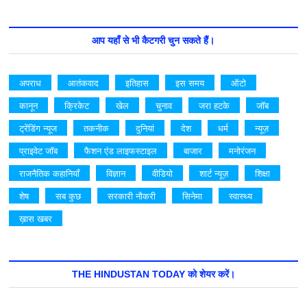
आप यहाँ से भी कैटगरी चुन सकते हैं।
अपराध
आतंकवाद
इतिहास
इस समय
ऑटो
कानून
क्रिकेट
खेल
चुनाव
जरा हटके
जॉब
ट्रेंडिंग न्यूज
तकनीक
दुनियां
देश
धर्म
न्यूज़
प्राइवेट जॉब
फैशन एंड लाइफस्टाइल
बाजार
मनोरंजन
राजनैतिक कहानियाँ
विज्ञान
वीडियो
शार्ट न्यूज़
शिक्षा
शेष
सब कुछ
सरकारी नौकरी
सिनेमा
स्वास्थ्य
ख़ास खबर
THE HINDUSTAN TODAY को शेयर करें।