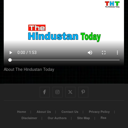
About The Hindustan Today
Facebook
Instagram
Twitter
Pinterest
Home
About Us
Contact Us
Privacy Policy
Rss
Disclaimer
Our Authors
Site Map