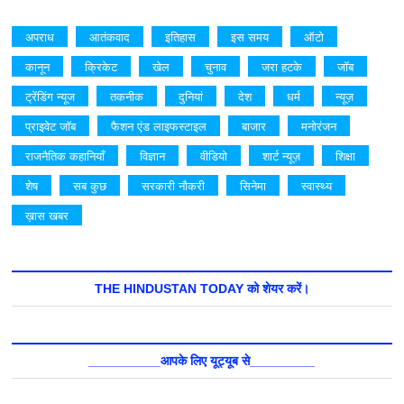
अपराध
आतंकवाद
इतिहास
इस समय
ऑटो
कानून
क्रिकेट
खेल
चुनाव
जरा हटके
जॉब
ट्रेंडिंग न्यूज
तकनीक
दुनियां
देश
धर्म
न्यूज़
प्राइवेट जॉब
फैशन एंड लाइफस्टाइल
बाजार
मनोरंजन
राजनैतिक कहानियाँ
विज्ञान
वीडियो
शार्ट न्यूज़
शिक्षा
शेष
सब कुछ
सरकारी नौकरी
सिनेमा
स्वास्थ्य
ख़ास खबर
THE HINDUSTAN TODAY को शेयर करें।
__________आपके लिए यूट्यूब से_________