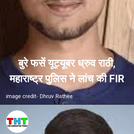
बुरे फसें यूट्यूबर ध्रुव राठी,
महाराष्ट्र पुलिस ने लांच की FIR
image credit- Dhruv Rathee