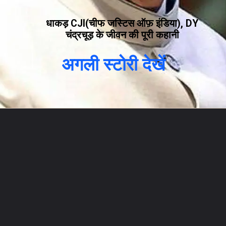
धाकड़ CJI(चीफ जस्टिस ऑफ़ इंडिया), DY
चंद्रचूड़ के जीवन की पूरी कहानी
अगली स्टोरी देखें