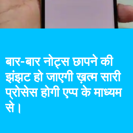
बार-बार नोट्स छापने की
झंझट हो जाएगी ख़त्म सारी
प्रोसेस होगी एप्प के माध्यम
से।