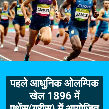
पहले आधुनिक ओलम्पिक
खेल 1896 में
एथेंस(ग्रीस) में आयोजित