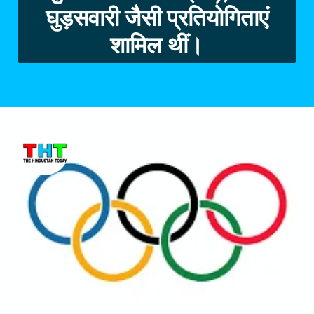
घुड़सवारी जैसी प्रतियोगिताएं
शामिल थीं।