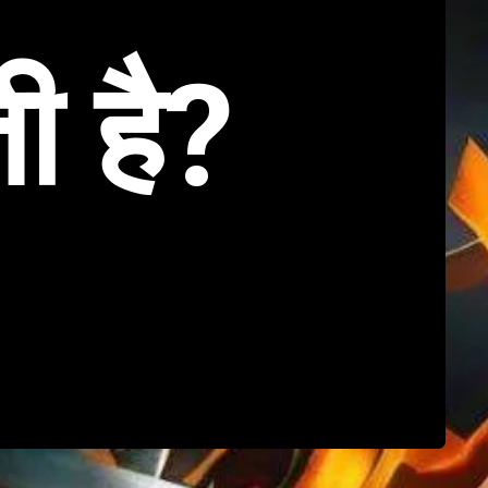
ी है?