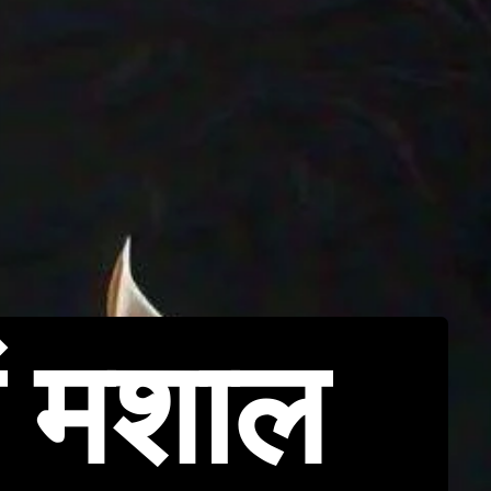
ं मशाल