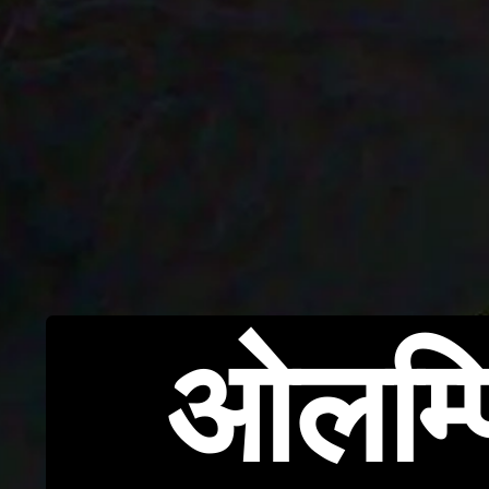
ओलम्प