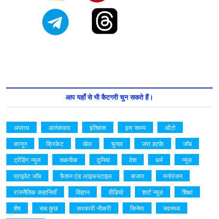
आप यहाँ से भी कैटगरी चुन सकते हैं।
अपराध
आतंकवाद
इतिहास
इस समय
ऑटो
कानून
क्रिकेट
खेल
चुनाव
जरा हटके
जॉब
ट्रेंडिंग न्यूज
तकनीक
दुनियां
देश
धर्म
न्यूज़
प्राइवेट जॉब
फैशन एंड लाइफस्टाइल
बाजार
मनोरंजन
राजनैतिक कहानियाँ
विज्ञान
वीडियो
शार्ट न्यूज़
शिक्षा
शेष
सब कुछ
सरकारी नौकरी
सिनेमा
स्वास्थ्य