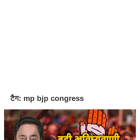
टैग:
mp bjp congress