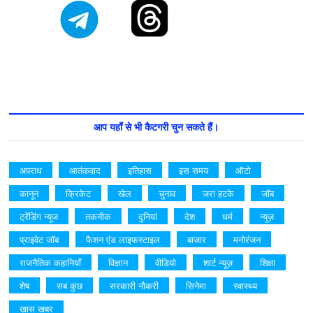
आप यहाँ से भी कैटगरी चुन सकते हैं।
अपराध
आतंकवाद
इतिहास
इस समय
ऑटो
कानून
क्रिकेट
खेल
चुनाव
जरा हटके
जॉब
ट्रेंडिंग न्यूज
तकनीक
दुनियां
देश
धर्म
न्यूज़
प्राइवेट जॉब
फैशन एंड लाइफस्टाइल
बाजार
मनोरंजन
राजनैतिक कहानियाँ
विज्ञान
वीडियो
शार्ट न्यूज़
शिक्षा
शेष
सब कुछ
सरकारी नौकरी
सिनेमा
स्वास्थ्य
ख़ास खबर