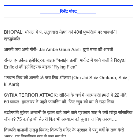
________रिसेंट पोस्ट________
BHOPAL: भोपाल में पं. उद्धवदास मेहता की 40वीं पुण्यतिथि पर भावभीनी
श्रद्धांजलि
आरती जय अम्बे गौरी- Jai Ambe Gauri Aarti: दुर्गा माता की आरती
रॉयल एनफ़ील्ड इलेक्ट्रिक बाइक “फ्लाइंग फ़्ली”: मार्केट में आने वाली है Royal
Enfield की इलेक्ट्रिक बाइक “Flying Flea”
भगवान शिव की आरती ॐ जय शिव ओंकारा (Om Jai Shiv Omkara, Shiv ji
ki Aarti)
SYRIA TERROR ATTACK: सीरिया के चर्च में आत्मघाती हमले में 22 मौतें,
60 घायल, हमलावर ने पहले फायरिंग की, फिर खुद को बम से उड़ा लिया
उद्योगपति मुकेश अम्बानी के ख़ास कहे जाने वाले प्रकाश शाह ने क्यों छोड़ा सांसारिक
जीवन? 75 करोड़ थी सैलरी फिर भी अध्यात्म को चुना। जानिए कारण….
तिरुपति बालाजी लड्डू विवाद: तिरुपति मंदिर के प्रशाद में पशु चर्बी के तत्‍व कैसे
आए?, यह सिलसिला कब से चल रहा है?