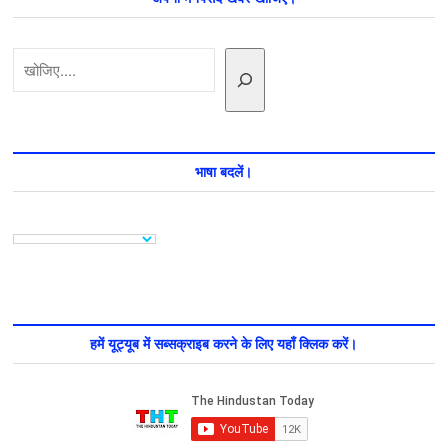
गणेश
जी
की,
खोजें
शिव
जी
की,
दुर्गा
जी
की,
जय
भाषा बदलें।
जगदीश
हरे
और
हनुमान
जी
की
आरती
हमें यूट्यूब में सब्सक्राइब करने के लिए यहाँ क्लिक करें।