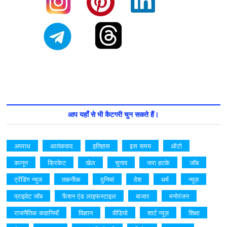
आप यहाँ से भी कैटगरी चुन सकते हैं।
अपराध
आतंकवाद
इतिहास
इस समय
ऑटो
कानून
क्रिकेट
खेल
चुनाव
जरा हटके
जॉब
ट्रेंडिंग न्यूज
तकनीक
दुनियां
देश
धर्म
न्यूज़
प्राइवेट जॉब
फैशन एंड लाइफस्टाइल
बाजार
मनोरंजन
राजनैतिक कहानियाँ
विज्ञान
वीडियो
शार्ट न्यूज़
शिक्षा