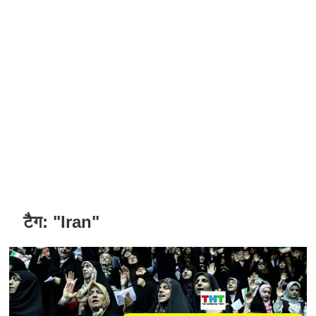
टैग:
"Iran"