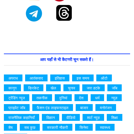
आप यहाँ से भी कैटगरी चुन सकते हैं।
अपराध
आतंकवाद
इतिहास
इस समय
ऑटो
कानून
क्रिकेट
खेल
चुनाव
जरा हटके
जॉब
ट्रेंडिंग न्यूज
तकनीक
दुनियां
देश
धर्म
न्यूज़
प्राइवेट जॉब
फैशन एंड लाइफस्टाइल
बाजार
मनोरंजन
राजनैतिक कहानियाँ
विज्ञान
वीडियो
शार्ट न्यूज़
शिक्षा
शेष
सब कुछ
सरकारी नौकरी
सिनेमा
स्वास्थ्य