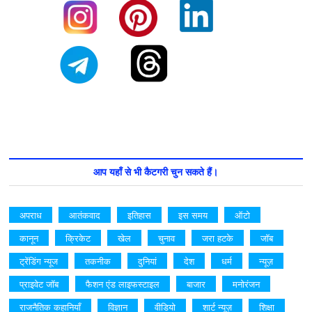
आप यहाँ से भी कैटगरी चुन सकते हैं।
अपराध
आतंकवाद
इतिहास
इस समय
ऑटो
कानून
क्रिकेट
खेल
चुनाव
जरा हटके
जॉब
ट्रेंडिंग न्यूज
तकनीक
दुनियां
देश
धर्म
न्यूज़
प्राइवेट जॉब
फैशन एंड लाइफस्टाइल
बाजार
मनोरंजन
राजनैतिक कहानियाँ
विज्ञान
वीडियो
शार्ट न्यूज़
शिक्षा