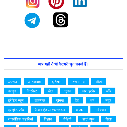
आप यहाँ से भी कैटगरी चुन सकते हैं।
अपराध
आतंकवाद
इतिहास
इस समय
ऑटो
कानून
क्रिकेट
खेल
चुनाव
जरा हटके
जॉब
ट्रेंडिंग न्यूज
तकनीक
दुनियां
देश
धर्म
न्यूज़
प्राइवेट जॉब
फैशन एंड लाइफस्टाइल
बाजार
मनोरंजन
राजनैतिक कहानियाँ
विज्ञान
वीडियो
शार्ट न्यूज़
शिक्षा