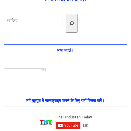
ही
नहीं
42
खोजें
संघठन
है
बैन,
देखें
सभी
प्रतिबंधित
संगठनों
भाषा बदलें।
की
लिस्ट
हमें यूट्यूब में सब्सक्राइब करने के लिए यहाँ क्लिक करें।