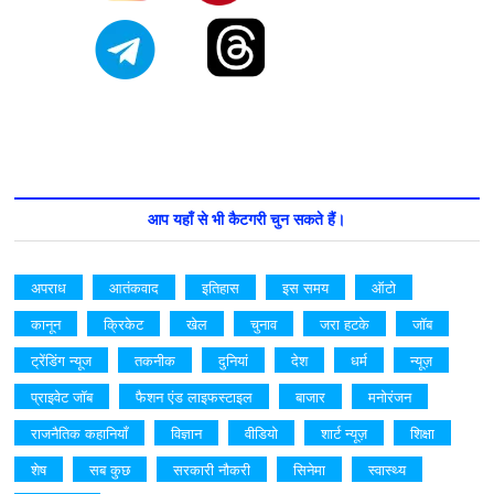
आप यहाँ से भी कैटगरी चुन सकते हैं।
अपराध
आतंकवाद
इतिहास
इस समय
ऑटो
कानून
क्रिकेट
खेल
चुनाव
जरा हटके
जॉब
ट्रेंडिंग न्यूज
तकनीक
दुनियां
देश
धर्म
न्यूज़
प्राइवेट जॉब
फैशन एंड लाइफस्टाइल
बाजार
मनोरंजन
राजनैतिक कहानियाँ
विज्ञान
वीडियो
शार्ट न्यूज़
शिक्षा
शेष
सब कुछ
सरकारी नौकरी
सिनेमा
स्वास्थ्य