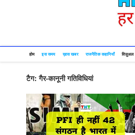
होम
इस समय
ख़ास खबर
राजनैतिक कहानियाँ
विज़ुअल स
टैग:
गैर-कानूनी गतिविधियां