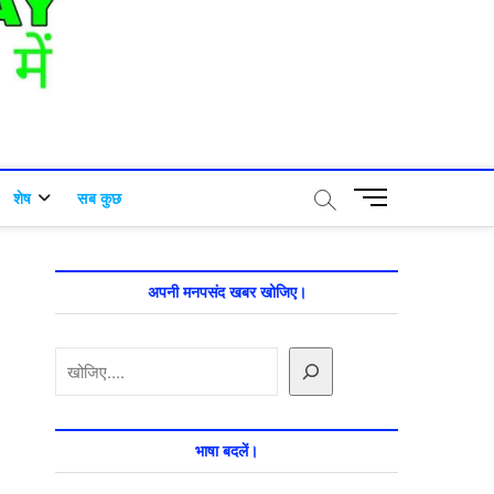
M
शेष
सब कुछ
e
n
u
B
अपनी मनपसंद खबर खोजिए।
u
t
खोजें
t
o
n
भाषा बदलें।