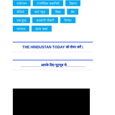
मनोरंजन
राजनैतिक कहानियाँ
विज्ञान
वीडियो
शार्ट न्यूज़
शिक्षा
शेष
सब कुछ
सरकारी नौकरी
सिनेमा
स्वास्थ्य
ख़ास खबर
THE HINDUSTAN TODAY को शेयर करें।
__________आपके लिए यूट्यूब से_________