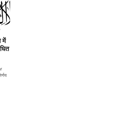
ें
ंधित
ar
र्णय