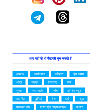
आप यहाँ से भी कैटगरी चुन सकते हैं।
अपराध
आतंकवाद
इतिहास
इस समय
ऑटो
कानून
क्रिकेट
खेल
चुनाव
जरा हटके
जॉब
ट्रेंडिंग न्यूज
तकनीक
दुनियां
देश
धर्म
न्यूज़
प्राइवेट जॉब
फैशन एंड लाइफस्टाइल
बाजार