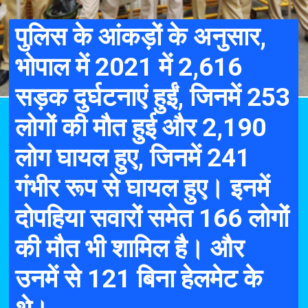
पुलिस के आंकड़ों के अनुसार,
भोपाल में 2021 में 2,616
सड़क दुर्घटनाएं हुईं, जिनमें 253
लोगों की मौत हुई और 2,190
लोग घायल हुए, जिनमें 241
गंभीर रूप से घायल हुए। इनमें
दोपहिया सवारों समेत 166 लोगों
की मौत भी शामिल है। और
उनमें से 121 बिना हेलमेट के