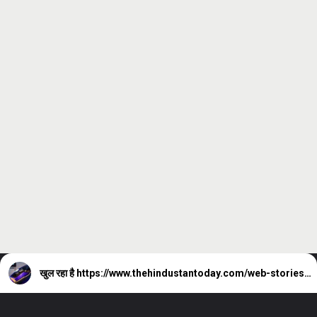
खुल रहा है
https://www.thehindustantoday.com/web-stories/all-about-suicide-machine-news-in-detail/